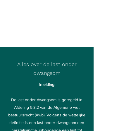
Lastonderdwangsom.
com
Een initiatief van
Cap Debitum
Alles over de last onder
dwangsom
Inleiding
De last onder dwangsom is geregeld in
Afdeling 5.3.2 van de Algemene wet
bestuursrecht (Awb). Volgens de wettelijke
definitie is een last onder dwangsom een
herstelsanctie, inhoudende een last tot