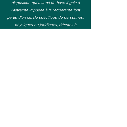
disposition qui a servi de base légale à
l’astreinte imposée à la requérante font
partie d’un cercle spécifique de personnes,
physiques ou juridiques, décrites à
l’article 92 § 4 de la LOTC, (voir, a contrario,
Stanchev c. Bulgarie, no 8682/02, § 45, 1er
octobre 2009). La Cour doit ensuite
examiner si la norme générale poursuit un
but « à la fois dissuasif et répressif ». Sur ce
point, la Cour estime que les astreintes, qui,
en l’espèce, revêtent la forme d’amendes, ne
tendent pas à la réparation pécuniaire d’un
préjudice, mais ont un caractère
essentiellement punitif et dissuasif (A.P., M.P.
et T.P. c. Suisse, 29 août 1997, § 41, Recueil
des arrêts et décisions 1997‑V).